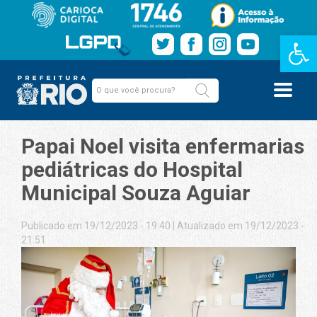
Barra de Fe
Papai Noel visita enfermarias
pediátricas do Hospital
Municipal Souza Aguiar
Publicado em 19/12/2023 - 19:40
|
Atualizado em 19/12/2023 -
21:51