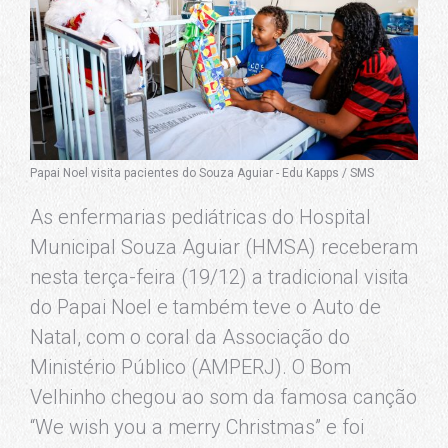
Papai Noel visita pacientes do Souza Aguiar - Edu Kapps / SMS
As enfermarias pediátricas do Hospital
Municipal Souza Aguiar (HMSA) receberam
nesta terça-feira (19/12) a tradicional visita
do Papai Noel e também teve o Auto de
Natal, com o coral da Associação do
Ministério Público (AMPERJ). O Bom
Velhinho chegou ao som da famosa canção
“We wish you a merry Christmas” e foi