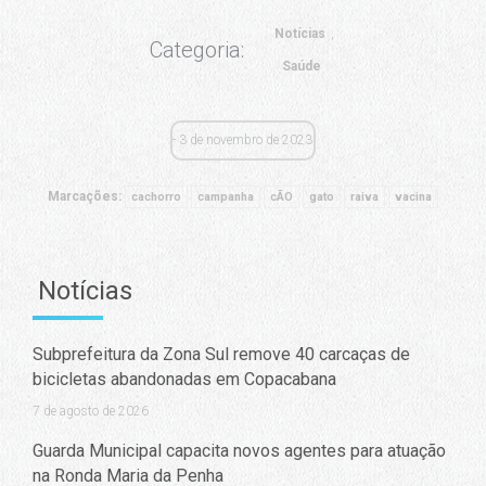
Notícias
Categoria:
Saúde
3 de novembro de 2023
Marcações:
cachorro
campanha
cÃO
gato
raiva
vacina
Notícias
Subprefeitura da Zona Sul remove 40 carcaças de
bicicletas abandonadas em Copacabana
7 de agosto de 2026
Guarda Municipal capacita novos agentes para atuação
na Ronda Maria da Penha