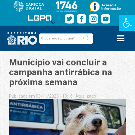
Barra de Fe
Município vai concluir a
campanha antirrábica na
próxima semana
Publicado em 03/11/2023 - 13:16
|
Atualizado