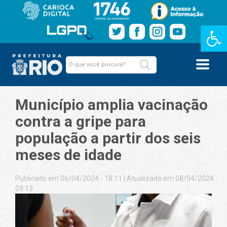
Barra de Fe
Município amplia vacinação
contra a gripe para
população a partir dos seis
meses de idade
Publicado em 06/04/2024 - 18:11
|
Atualizado em 08/04/2024 -
09:13