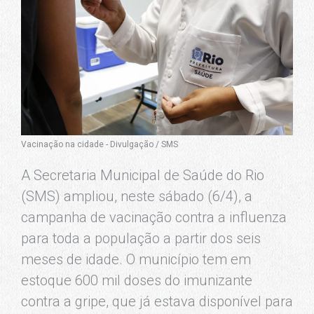
Vacinação na cidade - Divulgação / SMS
A Secretaria Municipal de Saúde do Rio
(SMS) ampliou, neste sábado (6/4), a
campanha de vacinação contra a influenza
para toda a população a partir dos seis
meses de idade. O município tem em
estoque 600 mil doses do imunizante
contra a gripe, que já estava disponível para