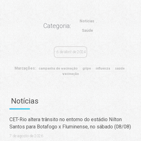
Notícias
Categoria:
Saúde
6 de abril de 2024
Marcações:
campanha de vacinação
gripe
influenza
saúde
vacinação
Notícias
CET-Rio altera trânsito no entorno do estádio Nilton
Santos para Botafogo x Fluminense, no sábado (08/08)
7 de agosto de 2026