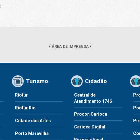
o
ÁREA DE IMPRENSA
Turismo
Cidadão
Riotur
Central de
Pr
Atendimento 1746
Riotur.Rio
Por
Procon Carioca
o
Cidade das Artes
Pre
Carioca Digital
Porto Maravilha
Co
Rio mais Fácil