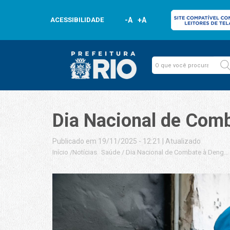
ACESSIBILIDADE
-A
+A
Dia Nacional de Comb
Publicado em 19/11/2025 - 12:21
|
Atualizado
Início
/
Notícias
Saúde
/
Dia Nacional de Combate à Dengue