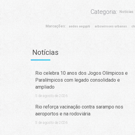
Categoria:
Notícias
Marcações:
aedes aegypti
arboviroses urbanas
ch
Notícias
Rio celebra 10 anos dos Jogos Olímpicos e
Paralímpicos com legado consolidado e
ampliado
5 de agosto de 2026
Rio reforça vacinação contra sarampo nos
aeroportos e na rodoviária
5 de agosto de 2026