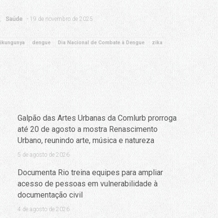
Saúde
19 de novembro de 2025
ikungunya
dengue
Dia Nacional de Combate à Dengue
zika
Galpão das Artes Urbanas da Comlurb prorroga
até 20 de agosto a mostra Renascimento
Urbano, reunindo arte, música e natureza
5 de agosto de 2026
Documenta Rio treina equipes para ampliar
acesso de pessoas em vulnerabilidade à
documentação civil
4 de agosto de 2026