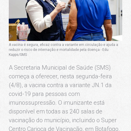
A vacina é segura, eficaz contra a variante em circulação e ajuda a
reduzir o risco de internação e mortalidade pela doença - Edu
Kapps/SMS
A Secretaria Municipal de Saúde (SMS)
começa a oferecer, nesta segunda-feira
(4/8), a vacina contra a variante JN.1 da
covid-19 para pessoas com
imunossupressão. O imunizante está
disponível em todas as 240 salas de
vacinação do município, incluindo o Super
Centro Carioca de Vacinação, em Botafogo,