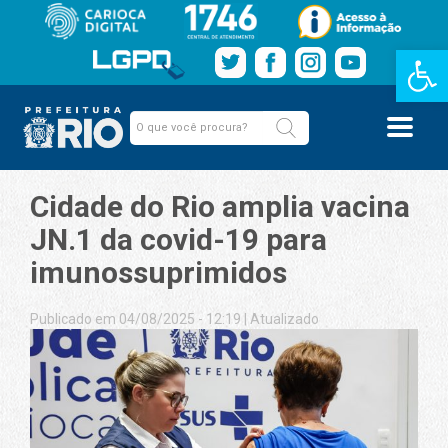
Barra de Fe
Cidade do Rio amplia vacina
JN.1 da covid-19 para
imunossuprimidos
Publicado em 04/08/2025 - 12:19
|
Atualizado