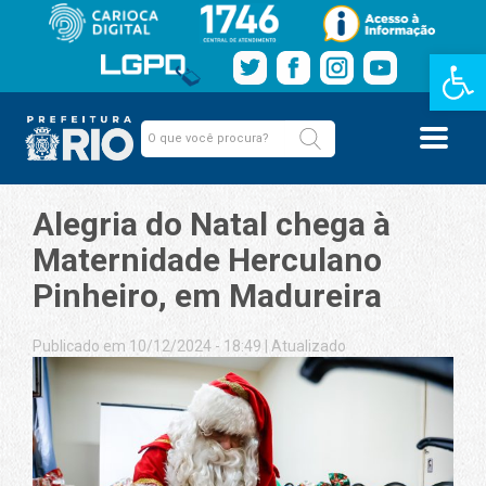
Barra de Fe
Alegria do Natal chega à
Maternidade Herculano
Pinheiro, em Madureira
Publicado em 10/12/2024 - 18:49
|
Atualizado