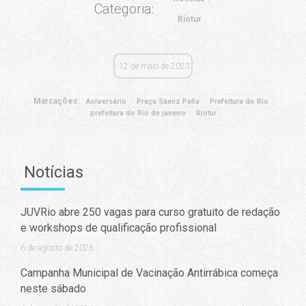
Categoria:
Riotur
12 de maio de 2023
Marcações:
Aniversário
Praça Sáenz Peña
Prefeitura do Rio
prefeitura do Rio de janeiro
Riotur
Notícias
JUVRio abre 250 vagas para curso gratuito de redação
e workshops de qualificação profissional
6 de agosto de 2026
Campanha Municipal de Vacinação Antirrábica começa
neste sábado