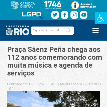
Barra de Fe
Praça Sáenz Peña chega aos
112 anos comemorando com
muita música e agenda de
serviços
Publicado em 12/05/2023 - 14:56
|
Atualizado em 12/05/2023 -
15:04