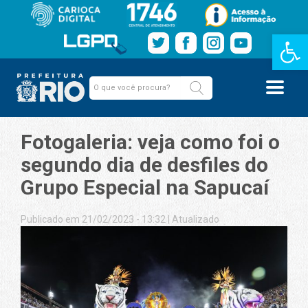
Barra de Fe
Fotogaleria: veja como foi o
segundo dia de desfiles do
Grupo Especial na Sapucaí
Publicado em 21/02/2023 - 13:32
|
Atualizado