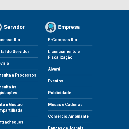
Servidor
Empresa
ocesso.Rio
E-Compras Rio
tal do Servidor
Licenciamento e
Fiscalização
virio
Alvará
nsulta a Processos
Eventos
sulta às
gislações
Publicidade
te e Gestão
Mesas e Cadeiras
mpartilhada
Comércio Ambulante
ntracheques
Bancas de Jornais