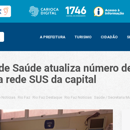
A PREFEITURA
TURISMO
CIDADÃO
S
de Saúde atualiza número de
a rede SUS da capital
 Notícias
Rio Faz
Rio Faz Destaque
Rio Faz Notícias
Saúde
/
Secretaria M