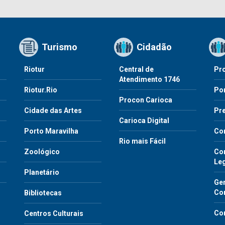
Turismo
Cidadão
Riotur
Central de
Pr
Atendimento 1746
Riotur.Rio
Por
Procon Carioca
o
Cidade das Artes
Pre
Carioca Digital
Porto Maravilha
Co
Rio mais Fácil
Zoológico
Con
Le
Planetário
Gen
Co
Bibliotecas
Co
Centros Culturais