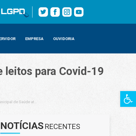
ERVIDOR
EMPRESA
OUVIDORIA
 leitos para Covid-19
Barra de Fe
unicipal de Saúde atualiza número de leitos para Covid-19 e taxa de ocupação
NOTÍCIAS
RECENTES