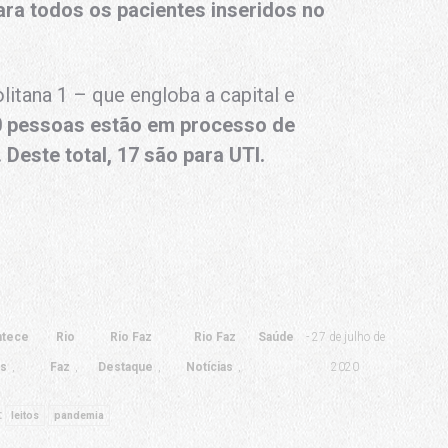
para todos os pacientes inseridos no
itana 1 – que engloba a capital e
0 pessoas estão em processo de
 Deste total, 17 são para UTI.
ntece
Rio
Rio Faz
Rio Faz
Saúde
27 de julho de
as
Faz
Destaque
Notícias
2020
:
leitos
pandemia