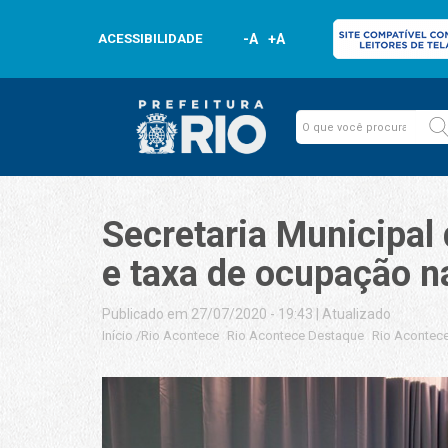
ACESSIBILIDADE
-A
+A
Secretaria Municipal 
e taxa de ocupação n
Publicado em 27/07/2020 - 19:43
|
Atualizado
Início
/
Rio Acontece
Rio Acontece Destaque
Rio Acontece