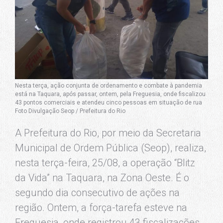
Nesta terça, ação conjunta de ordenamento e combate à pandemia
está na Taquara, após passar, ontem, pela Freguesia, onde fiscalizou
43 pontos comerciais e atendeu cinco pessoas em situação de rua
Foto Divulgação Seop / Prefeitura do Rio
A Prefeitura do Rio, por meio da Secretaria
Municipal de Ordem Pública (Seop), realiza,
nesta terça-feira, 25/08, a operação “Blitz
da Vida” na Taquara, na Zona Oeste. É o
segundo dia consecutivo de ações na
região. Ontem, a força-tarefa esteve na
Freguesia, onde registrou 43 fiscalizações