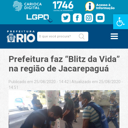
Barra de Fe
Prefeitura faz “Blitz da Vida”
na região de Jacarepaguá
Publicado em 25/08/2020 - 14:42
|
Atualizado em 25/08/2020 -
14:51