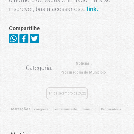
o número de vagas é limitado. Para se
inscrever, basta acessar este
link.
Compartilhe
Notícias
Categoria:
Procuradoria do Município
14 de setembro de 2022
Marcações:
congresso
entretenimento
municipio
Procuradoria