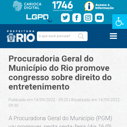
Barra de Fe
Procuradoria Geral do
Município do Rio promove
congresso sobre direito do
entretenimento
Publicado em 14/09/2022 - 09:25
|
Atualizado em 14/09/2022 -
09:30
A Procuradoria Geral do Município (PGM)
vai promover, nesta sexta-feira (dia 16/9),