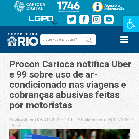
Barra de Fe
Procon Carioca notifica Uber
e 99 sobre uso de ar-
condicionado nas viagens e
cobranças abusivas feitas
por motoristas
Publicado em 09/01/2024 - 18:46
|
Atualizado em 09/01/2024 -
19:52