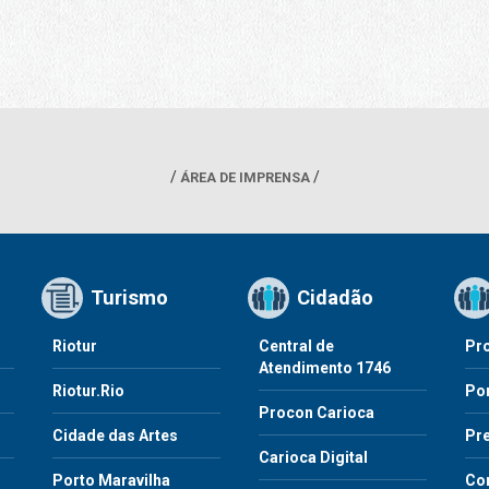
ÁREA DE IMPRENSA
Turismo
Cidadão
Riotur
Central de
Pr
Atendimento 1746
Riotur.Rio
Por
Procon Carioca
o
Cidade das Artes
Pre
Carioca Digital
Porto Maravilha
Co