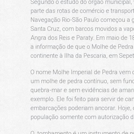
Segundo o estudo do órgão municipal, 
parte das rotas de comércio e transpor
Navegação Rio-São Paulo começou a g
Santa Cruz, com barcos movidos a vapor
Angra dos Reis e Paraty. Em maio de 1
a informação de que o Molhe de Pedra 
continente à Ilha da Pescaria, em Sepet
O nome Molhe Imperial de Pedra vem d
um molhe de pedra contínuo, sem funcio
quebra-mar e sem evidências de amarr
exemplo. Ele foi feito para servir de c
embarcações poderiam ancorar. Hoje, o
população somente com autorização d
O tombamento é um instrumento de pro