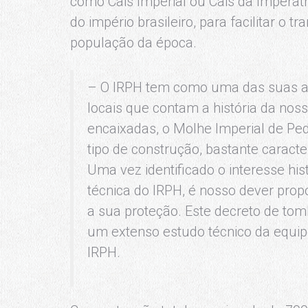
como Cais Imperial ou Cais da Imperatri
do império brasileiro, para facilitar o
população da época.
– O IRPH tem como uma das suas at
locais que contam a história da no
encaixadas, o Molhe Imperial de P
tipo de construção, bastante caracte
Uma vez identificado o interesse his
técnica do IRPH, é nosso dever propo
a sua proteção. Este decreto de to
um extenso estudo técnico da equipe
IRPH.