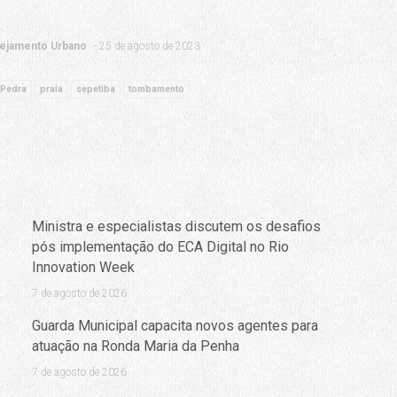
nejamento Urbano
25 de agosto de 2023
 Pedra
praia
sepetiba
tombamento
Ministra e especialistas discutem os desafios
pós implementação do ECA Digital no Rio
Innovation Week
7 de agosto de 2026
Guarda Municipal capacita novos agentes para
atuação na Ronda Maria da Penha
7 de agosto de 2026