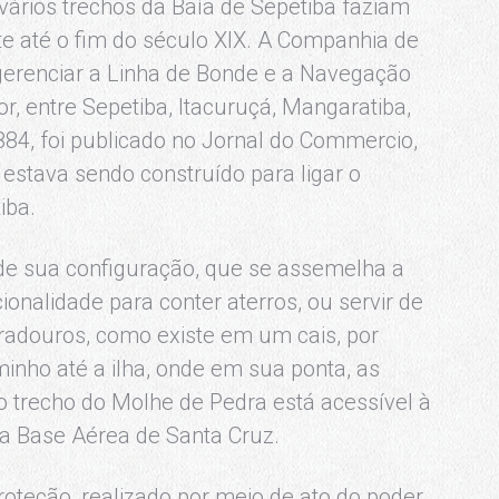
vários trechos da Baía de Sepetiba faziam
te até o fim do século XIX. A Companhia de
erenciar a Linha de Bonde e a Navegação
, entre Sepetiba, Itacuruçá, Mangaratiba,
884, foi publicado no Jornal do Commercio,
estava sendo construído para ligar o
iba.
e sua configuração, que se assemelha a
nalidade para conter aterros, ou servir de
adouros, como existe em um cais, por
aminho até a ilha, onde em sua ponta, as
 trecho do Molhe de Pedra está acessível à
a Base Aérea de Santa Cruz.
teção, realizado por meio de ato do poder