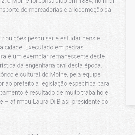
z, o Molhe foi construído em 1884, no final
 transporte de mercadorias e a locomoção da
ribuições pesquisar e estudar bens e
ssa cidade. Executado em pedras
edra é um exemplar remanescente deste
rística da engenharia civil desta época.
tórico e cultural do Molhe, pela equipe
r ao prefeito a legislação específica para
mbamento é resultado de muito trabalho e
 – afirmou Laura Di Blasi, presidente do