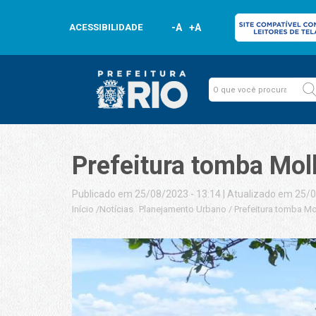
ACESSIBILIDADE
-A
+A
Prefeitura tomba Molh
Publicado em 25/08/2023 - 13:14
|
Atualizado em 25/0
Início
/
Notícias
Planejamento Urbano
/
Prefeitura tomba Mo