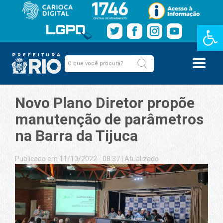
Barra de Fe
Novo Plano Diretor propõe
manutenção de parâmetros
na Barra da Tijuca
Publicado em 11/10/2022 - 08:37
|
Atualizado