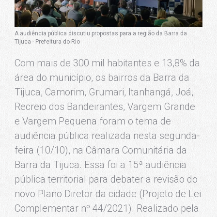
A audiência pública discutiu propostas para a região da Barra da
Tijuca - Prefeitura do Rio
Com mais de 300 mil habitantes e 13,8% da
área do município, os bairros da Barra da
Tijuca, Camorim, Grumari, Itanhangá, Joá,
Recreio dos Bandeirantes, Vargem Grande
e Vargem Pequena foram o tema de
audiência pública realizada nesta segunda-
feira (10/10), na Câmara Comunitária da
Barra da Tijuca. Essa foi a 15ª audiência
pública territorial para debater a revisão do
novo Plano Diretor da cidade (Projeto de Lei
Complementar nº 44/2021). Realizado pela