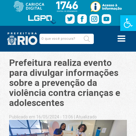
Barra de Fe
Prefeitura realiza evento
para divulgar informações
sobre a prevenção da
violência contra crianças e
adolescentes
Publicado em 16/05/2024 - 13:06
|
Atualizado