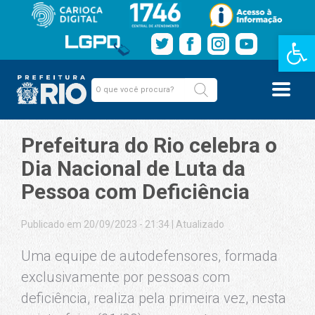
Barra de Fe
Prefeitura do Rio celebra o
Dia Nacional de Luta da
Pessoa com Deficiência
Publicado em 20/09/2023 - 21:34
|
Atualizado
Uma equipe de autodefensores, formada
exclusivamente por pessoas com
deficiência, realiza pela primeira vez, nesta