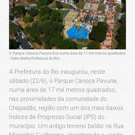
O Parque Carioca Pavuna fica numa área de 17 mil metros quadrados
- Fabio Motta/Prefeitura do Rio
A Prefeitura do Rio inaugurou, neste
sábado (22/6), o Parque Carioca Pavuna,
numa área de 17 mil metros quadrados,
nas proximidades da comunidade do
Chapadão, região com um dos mais baixos
Índices de Progresso Social (IPS) do
município. Um antigo terreno baldio na Rua
Marechal Guilherme, abandonado e usado