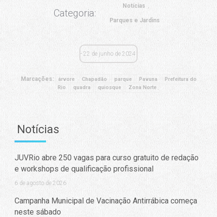
Notícias
Categoria:
Parques e Jardins
22 de junho de 2024
Marcações:
árvore
Chapadão
parque
Pavuna
Prefeitura do
Rio
quadra
quiosque
Zona Norte
Notícias
JUVRio abre 250 vagas para curso gratuito de redação
e workshops de qualificação profissional
6 de agosto de 2026
Campanha Municipal de Vacinação Antirrábica começa
neste sábado