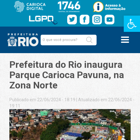
Barra de Fe
Prefeitura do Rio inaugura
Parque Carioca Pavuna, na
Zona Norte
Publicado em 22/06/2024 - 18:19
|
Atualizado em 22/06/2024 -
19:11