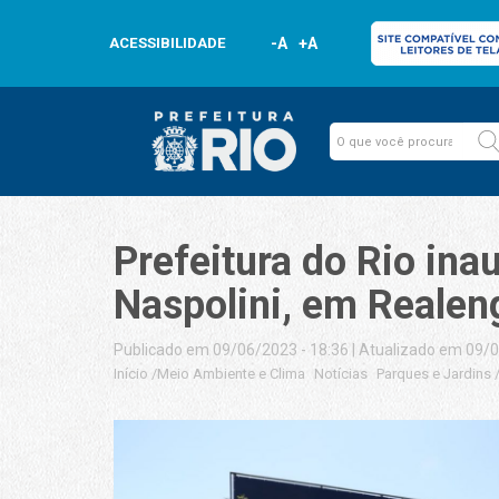
ACESSIBILIDADE
-A
+A
Prefeitura do Rio in
Naspolini, em Realen
Publicado em 09/06/2023 - 18:36
|
Atualizado em 09/0
Início
/
Meio Ambiente e Clima
Notícias
Parques e Jardins