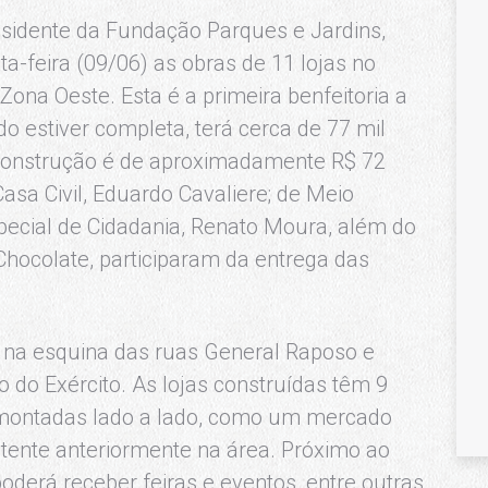
residente da Fundação Parques e Jardins,
ta-feira (09/06) as obras de 11 lojas no
ona Oeste. Esta é a primeira benfeitoria a
do estiver completa, terá cerca de 77 mil
construção é de aproximadamente R$ 72
asa Civil, Eduardo Cavaliere; de Meio
pecial de Cidadania, Renato Moura, além do
hocolate, participaram da entrega das
 na esquina das ruas General Raposo e
 do Exército. As lojas construídas têm 9
montadas lado a lado, como um mercado
stente anteriormente na área. Próximo ao
erá receber feiras e eventos, entre outras