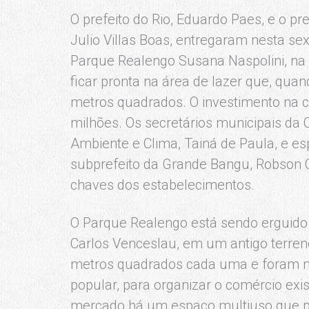
O prefeito do Rio, Eduardo Paes, e o p
Julio Villas Boas, entregaram nesta sex
Parque Realengo Susana Naspolini, na Z
ficar pronta na área de lazer que, quan
metros quadrados. O investimento na 
milhões. Os secretários municipais da C
Ambiente e Clima, Tainá de Paula, e es
subprefeito da Grande Bangu, Robson C
chaves dos estabelecimentos.
O Parque Realengo está sendo erguido
Carlos Venceslau, em um antigo terreno
metros quadrados cada uma e foram 
popular, para organizar o comércio exi
mercado há um espaço multiuso que pod