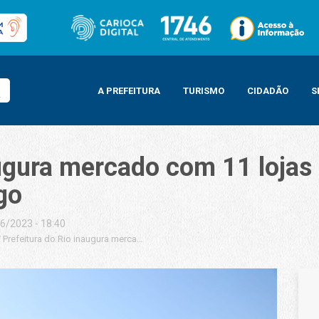
A PREFEITURA
TURISMO
CIDADÃO
S
augura mercado com 11 loja
go
6/2023 - 18:40
/
Prefeitura do Rio inaugura mercado com 11 lojas no Parque Susana Naspolin