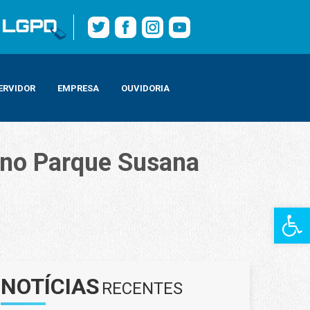
ERVIDOR
EMPRESA
OUVIDORIA
s no Parque Susana
Barra de Fe
i, em Realengo
NOTÍCIAS
RECENTES