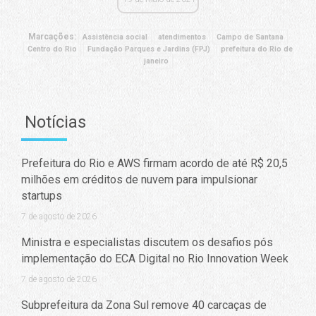
Marcações:
Assistência social
atendimentos
Campo de Santana
Centro do Rio
Fundação Parques e Jardins (FPJ)
prefeitura do Rio de
janeiro
Notícias
Prefeitura do Rio e AWS firmam acordo de até R$ 20,5
milhões em créditos de nuvem para impulsionar
startups
7 de agosto de 2026
Ministra e especialistas discutem os desafios pós
implementação do ECA Digital no Rio Innovation Week
7 de agosto de 2026
Subprefeitura da Zona Sul remove 40 carcaças de