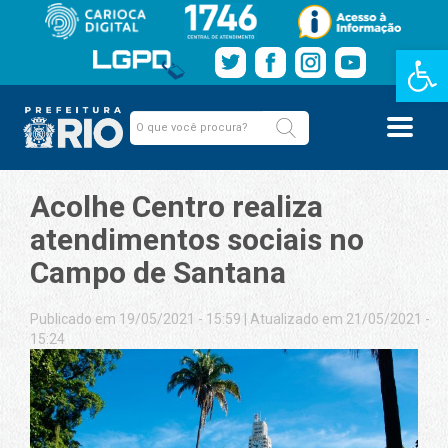
Barra de Fe
Acolhe Centro realiza
atendimentos sociais no
Campo de Santana
Publicado em 19/05/2021 - 15:59
|
Atualizado em 21/05/2021 -
15:24