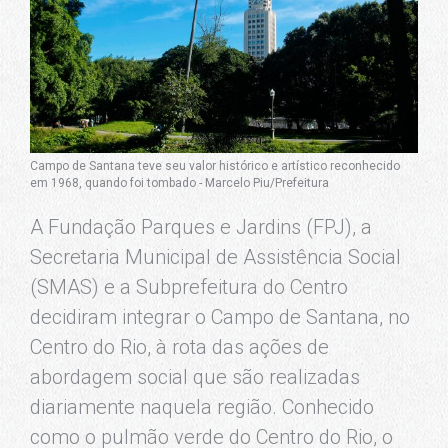
Campo de Santana teve seu valor histórico e artístico reconhecido
em 1968, quando foi tombado - Marcelo Piu/Prefeitura
A Fundação Parques e Jardins (FPJ), a
Secretaria Municipal de Assistência Social
(SMAS) e a Subprefeitura do Centro
decidiram integrar o Campo de Santana, no
Centro do Rio, à rota das ações de
abordagem social que são realizadas
diariamente naquela região. Conhecido
como o pulmão verde do Centro do Rio, o