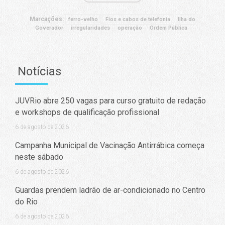
Marcações:
ferro-velho
Fios e cabos de telefonia
Ilha do
Goverador
irregularidades
operação
Ordem Pública
Notícias
JUVRio abre 250 vagas para curso gratuito de redação
e workshops de qualificação profissional
6 de agosto de 2026
Campanha Municipal de Vacinação Antirrábica começa
neste sábado
6 de agosto de 2026
Guardas prendem ladrão de ar-condicionado no Centro
do Rio
6 de agosto de 2026