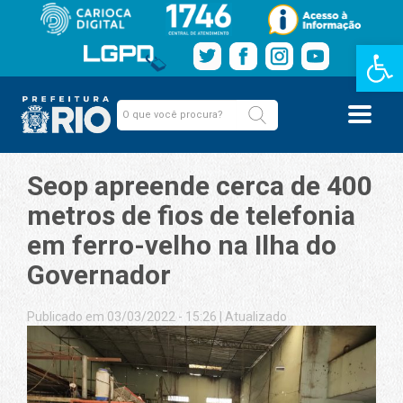
Barra de Fe
Seop apreende cerca de 400
metros de fios de telefonia
em ferro-velho na Ilha do
Governador
Publicado em 03/03/2022 - 15:26
|
Atualizado