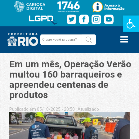
Barra de Fe
Em um mês, Operação Verão
multou 160 barraqueiros e
apreendeu centenas de
produtos
Publicado em 05/10/2025 - 20:50
|
Atualizado