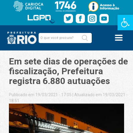
Barra de Fe
Em sete dias de operações de
fiscalização, Prefeitura
registra 6.880 autuações
Publicado em 19/03/2021 - 17:05
|
Atualizado em 19/03/2021 -
18:51