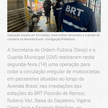
Operação resulta em 53 multas, nove motos removidas e a prisão de
condutor na Avenida Brasil - Divulgação/Prefeitura
A Secretaria de Ordem Pública (Seop) e a
Guarda Municipal (GM) realizaram nesta
segunda-feira (14) uma operação para
coibir a circulação irregular de motocicletas
em passarelas situadas ao longo da
Avenida Brasil, nas imediações das
estações do BRT Piscinão de Ramos,
Rubens Vaz, Baixa do Sapateiro, Vigário
Geral, Irajá e Fazenda Botafogo, no