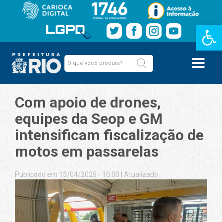
Barra de Fe
Com apoio de drones,
equipes da Seop e GM
intensificam fiscalização de
motos em passarelas
Publicado em 15/04/2025 - 10:00
|
Atualizado