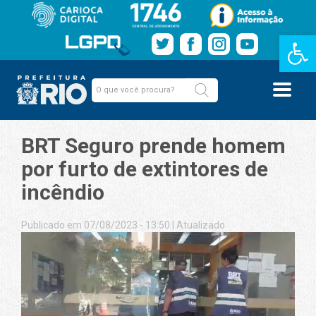
Barra de Fe
BRT Seguro prende homem
por furto de extintores de
incêndio
Publicado em 07/08/2023 - 13:50
|
Atualizado