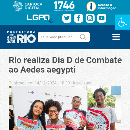
Barra de Fe
Rio realiza Dia D de Combate
ao Aedes aegypti
Publicado em 14/12/2024 - 18:39
|
Atualizado