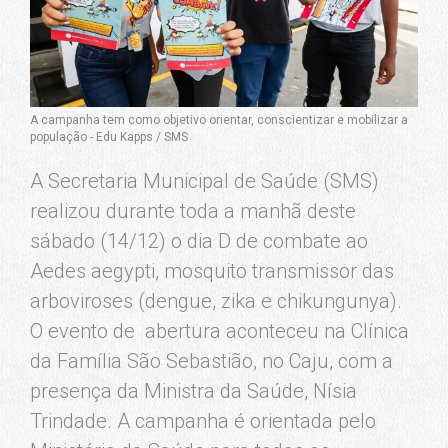
A campanha tem como objetivo orientar, conscientizar e mobilizar a
população - Edu Kapps / SMS
A Secretaria Municipal de Saúde (SMS)
realizou durante toda a manhã deste
sábado (14/12) o dia D de combate ao
Aedes aegypti, mosquito transmissor das
arboviroses (dengue, zika e chikungunya).
O evento de abertura aconteceu na Clínica
da Família São Sebastião, no Caju, com a
presença da Ministra da Saúde, Nísia
Trindade. A campanha é orientada pelo