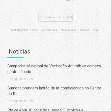
Saúde
14 de dezembro de 2024
Marcações:
aedes
arboviroses
chikungunya
dengue
zika
Notícias
Campanha Municipal de Vacinação Antirrábica começa
neste sábado
6 de agosto de 2026
Guardas prendem ladrão de ar-condicionado no Centro
do Rio
6 de agosto de 2026
Rio celebra 10 anos dos Jogos Olímpicos e