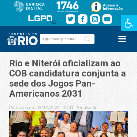
Barra de Fe
Rio e Niterói oficializam ao
COB candidatura conjunta a
sede dos Jogos Pan-
Americanos 2031
Publicado em 03/12/2024 - 17:41
|
Atualizado