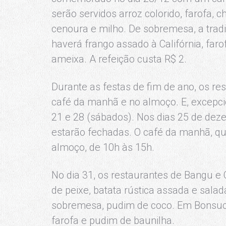
serão servidos arroz colorido, farofa, c
cenoura e milho. De sobremesa, a trad
haverá frango assado à Califórnia, fa
ameixa. A refeição custa R$ 2.
Durante as festas de fim de ano, os r
café da manhã e no almoço. E, excepci
21 e 28 (sábados). Nos dias 25 de deze
estarão fechadas. O café da manhã, que
almoço, de 10h às 15h.
No dia 31, os restaurantes de Bangu e 
de peixe, batata rústica assada e salad
sobremesa, pudim de coco. Em Bonsuce
farofa e pudim de baunilha.