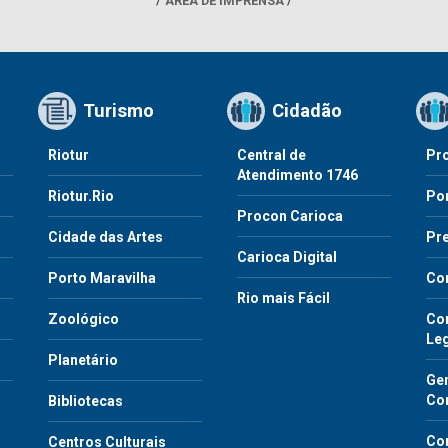
ÁREA DE IMPRENSA
Turismo
Cidadão
Riotur
Central de
Pr
Atendimento 1746
Riotur.Rio
Por
Procon Carioca
o
Cidade das Artes
Pre
Carioca Digital
Porto Maravilha
Co
Rio mais Fácil
Zoológico
Con
Le
Planetário
Gen
Co
Bibliotecas
Co
Centros Culturais