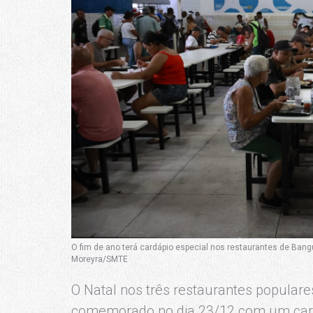
O fim de ano terá cardápio especial nos restaurantes de Ban
Moreyra/SMTE
O Natal nos três restaurantes populare
comemorado no dia 23/12 com um card