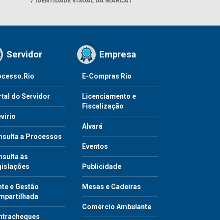
IDENTIDADE VISUAL DA MARCA
Servidor
Empresa
ocesso.Rio
E-Compras Rio
tal do Servidor
Licenciamento e
Fiscalização
virio
Alvará
nsulta a Processos
Eventos
sulta às
gislações
Publicidade
te e Gestão
Mesas e Cadeiras
mpartilhada
Comércio Ambulante
ntracheques