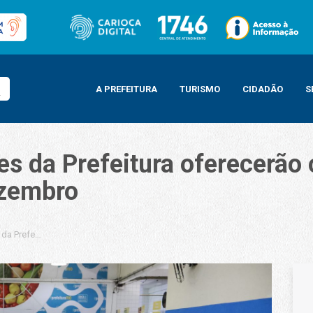
A PREFEITURA
TURISMO
CIDADÃO
S
s da Prefeitura oferecerão 
ezembro
da Prefeitura oferecerão cardápio especial de Natal no dia 23 de dezembro