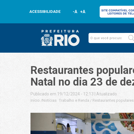
ACESSIBILIDADE
-A
+A
Restaurantes populare
Natal no dia 23 de d
Publicado em 19/12/2024 - 12:13
|
Atualizado
Início
/
Notícias
Trabalho e Renda
/
Restaurantes populares 