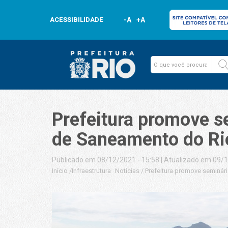
ACESSIBILIDADE
-A
+A
Prefeitura promove s
de Saneamento do Ri
Publicado em 08/12/2021 - 15:58
|
Atualizado em 09/1
Início
/
Infraestrutura
Notícias
/
Prefeitura promove seminár