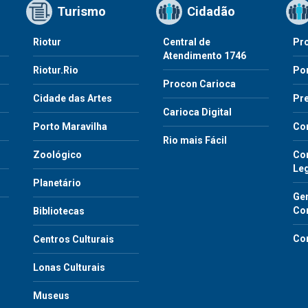
Turismo
Cidadão
Riotur
Central de
Pr
Atendimento 1746
Riotur.Rio
Por
Procon Carioca
o
Cidade das Artes
Pre
Carioca Digital
Porto Maravilha
Co
Rio mais Fácil
Zoológico
Con
Le
Planetário
Gen
Co
Bibliotecas
Co
Centros Culturais
Lonas Culturais
Museus