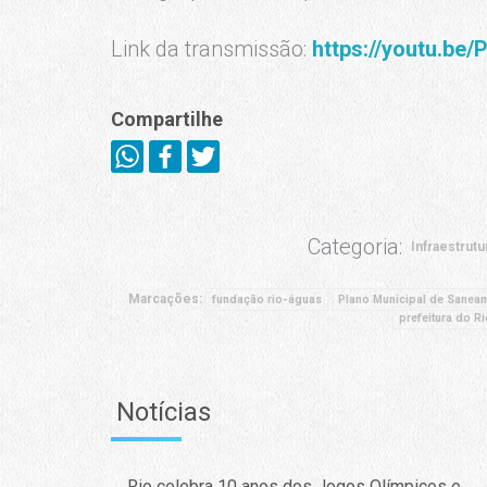
Link da transmissão:
https://youtu.b
Compartilhe
Categoria:
Infraestrutu
Marcações:
fundação rio-águas
Plano Municipal de Saneam
prefeitura do Ri
Notícias
Rio celebra 10 anos dos Jogos Olímpicos e