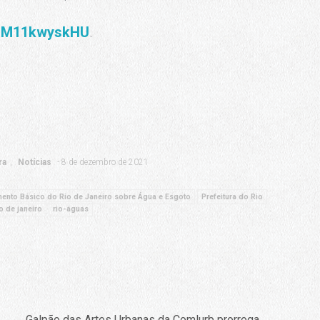
e/PM11kwyskHU
.
ra
Notícias
8 de dezembro de 2021
ento Básico do Rio de Janeiro sobre Água e Esgoto
Prefeitura do Rio
o de janeiro
rio-águas
Galpão das Artes Urbanas da Comlurb prorroga