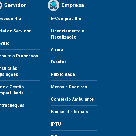
Servidor
Empresa
ocesso.Rio
E-Compras Rio
tal do Servidor
Licenciamento e
Fiscalização
virio
Alvará
nsulta a Processos
Eventos
sulta às
gislações
Publicidade
te e Gestão
Mesas e Cadeiras
mpartilhada
Comércio Ambulante
ntracheques
Bancas de Jornais
IPTU