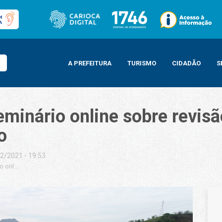
A PREFEITURA
TURISMO
CIDADÃO
S
eminário online sobre revis
o
2/2021 - 19:53
io online sobre revisão do Plano Municipal de Saneamento do Rio