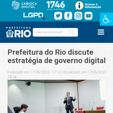
Barra de Fe
Prefeitura do Rio discute
estratégia de governo digital
Publicado em 17/05/2022 - 17:12
|
Atualizado em 17/05/2022 -
18:38