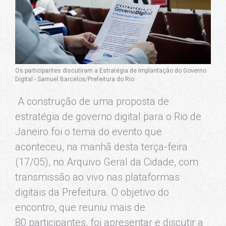
Os participantes discutiram a Estratégia de Implantação do Governo
Digital - Samuel Barcelos/Prefeitura do Rio
A construção de uma proposta de
estratégia de governo digital para o Rio de
Janeiro foi o tema do evento que
aconteceu, na manhã desta terça-feira
(17/05), no Arquivo Geral da Cidade, com
transmissão ao vivo nas plataformas
digitais da Prefeitura. O objetivo do
encontro, que reuniu mais de
80 participantes, foi apresentar e discutir a