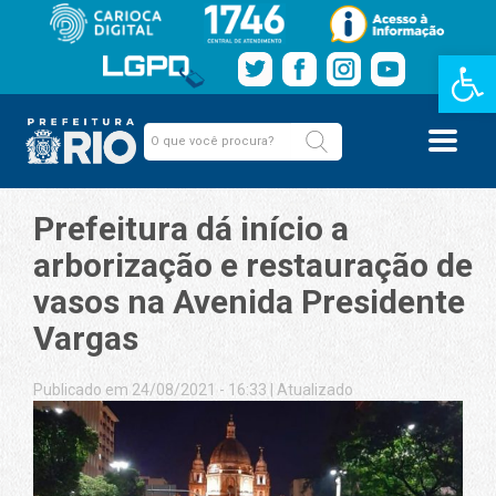
Barra de Fe
Prefeitura dá início a
arborização e restauração de
vasos na Avenida Presidente
Vargas
Publicado em 24/08/2021 - 16:33
|
Atualizado