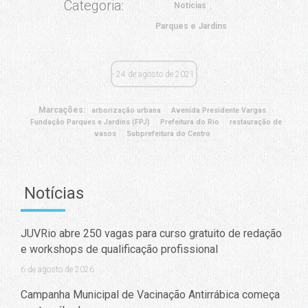
Categoria:
Notícias
Parques e Jardins
24 de agosto de 2021
Marcações:
arborização urbana
Avenida Presidente Vargas
Fundação Parques e Jardins (FPJ)
Prefeitura do Rio
restauração de
vasos
Subprefeitura do Centro
Notícias
JUVRio abre 250 vagas para curso gratuito de redação
e workshops de qualificação profissional
6 de agosto de 2026
Campanha Municipal de Vacinação Antirrábica começa