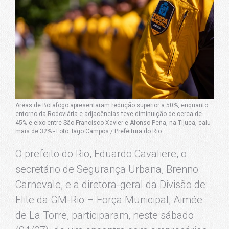
Áreas de Botafogo apresentaram redução superior a 50%, enquanto
entorno da Rodoviária e adjacências teve diminuição de cerca de
45% e eixo entre São Francisco Xavier e Afonso Pena, na Tijuca, caiu
mais de 32% - Foto: Iago Campos / Prefeitura do Rio
O prefeito do Rio, Eduardo Cavaliere, o
secretário de Segurança Urbana, Brenno
Carnevale, e a diretora-geral da Divisão de
Elite da GM-Rio – Força Municipal, Aimée
de La Torre, participaram, neste sábado