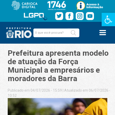
Barra de Fe
Prefeitura apresenta modelo
de atuação da Força
Municipal a empresários e
moradores da Barra
Publicado em 04/07/2026 - 15:59
|
Atualizado em 06/07/2026 -
10:52