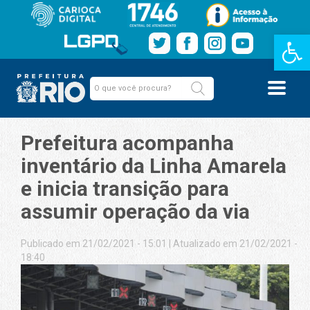
Barra de Fe
Prefeitura acompanha
inventário da Linha Amarela
e inicia transição para
assumir operação da via
Publicado em 21/02/2021 - 15:01
|
Atualizado em 21/02/2021 -
18:40