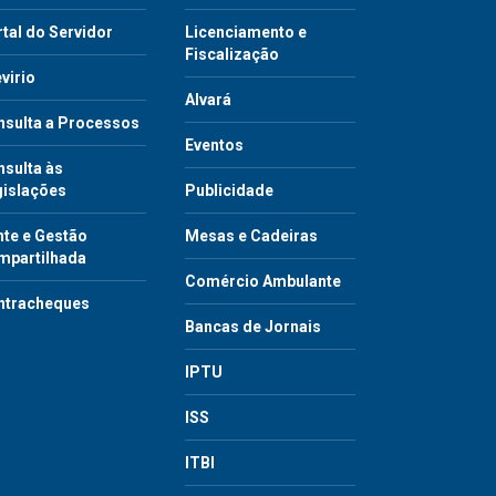
tal do Servidor
Licenciamento e
Fiscalização
virio
Alvará
nsulta a Processos
Eventos
sulta às
gislações
Publicidade
te e Gestão
Mesas e Cadeiras
mpartilhada
Comércio Ambulante
ntracheques
Bancas de Jornais
IPTU
ISS
ITBI