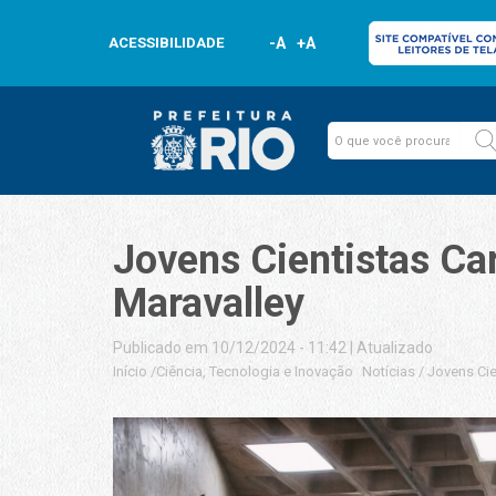
ACESSIBILIDADE
-A
+A
Jovens Cientistas Ca
Maravalley
Publicado em 10/12/2024 - 11:42
|
Atualizado
Início
/
Ciência, Tecnologia e Inovação
Notícias
/
Jovens Cie