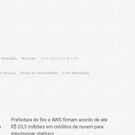
.
e Inovação
Notícias
10 de dezembro de 2024
s Cariocas
Naves do Conhecimento
Porto Maravalley
Prefeitura do Rio e AWS firmam acordo de até
a
R$ 20,5 milhões em créditos de nuvem para
impulsionar startups