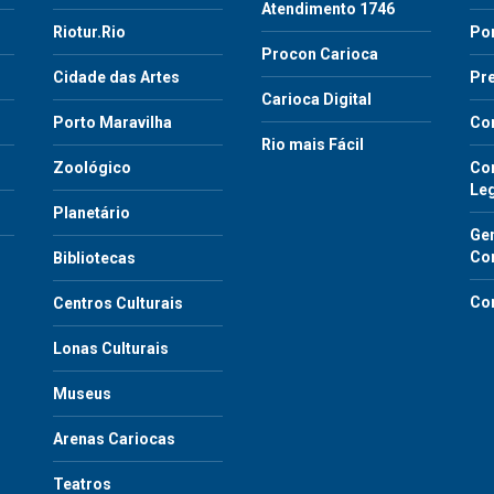
Atendimento 1746
Riotur.Rio
Por
Procon Carioca
o
Cidade das Artes
Pre
Carioca Digital
Porto Maravilha
Co
Rio mais Fácil
Zoológico
Con
Le
Planetário
Gen
Co
Bibliotecas
Co
Centros Culturais
Lonas Culturais
Museus
Arenas Cariocas
Teatros