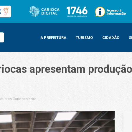
A PREFEITURA
TURISMO
CIDADÃO
S
riocas apresentam produção 
ntistas Cariocas apresentam produção científica no Porto Maravalley