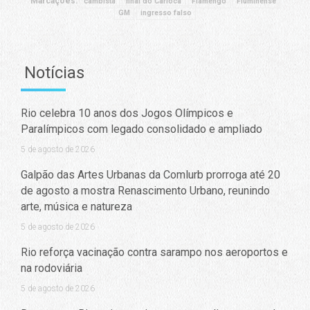
Marcações:
cambista
final do Carioca
Flamengo
Fluminense
GM
ingresso falso
Notícias
Rio celebra 10 anos dos Jogos Olímpicos e
Paralímpicos com legado consolidado e ampliado
5 de agosto de 2026
Galpão das Artes Urbanas da Comlurb prorroga até 20
de agosto a mostra Renascimento Urbano, reunindo
arte, música e natureza
5 de agosto de 2026
Rio reforça vacinação contra sarampo nos aeroportos e
na rodoviária
5 de agosto de 2026