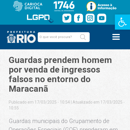
Barra de Fe
Guardas prendem homem
por venda de ingressos
falsos no entorno do
Maracanã
Publicado em 17/03/2025 - 10:54
|
Atualizado em 17/03/2025 -
10:55
Guardas municipais do Grupamento de
Operações Especiais (GOE) prenderam em