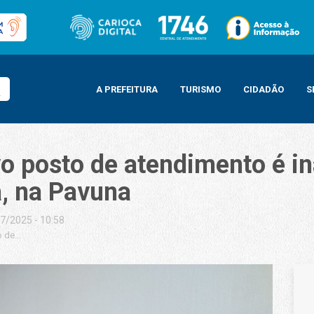
A PREFEITURA
TURISMO
CIDADÃO
S
o posto de atendimento é i
a, na Pavuna
7/2025 - 10:58
 de atendimento é inaugurado na Arena Jovelina Pérola Negra, na Pavuna