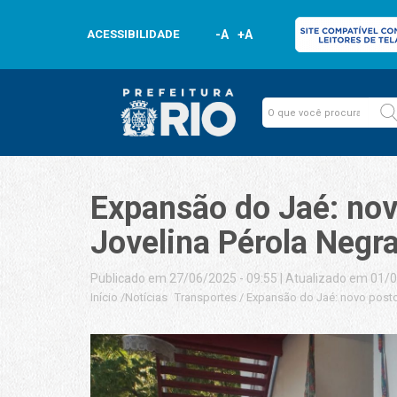
ACESSIBILIDADE
-A
+A
Expansão do Jaé: nov
Jovelina Pérola Negr
Publicado em 27/06/2025 - 09:55
|
Atualizado em 01/0
Início
/
Notícias
Transportes
/
Expansão do Jaé: novo posto