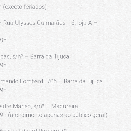
h (exceto feriados)
– Rua Ulysses Guimarães, 16, loja A –
19h
cas, s/nº – Barra da Tijuca
19h
rmando Lombardi, 705 – Barra da Tijuca
19h
Padre Manso, s/nº – Madureira
19h (atendimento apenas ao público geral)
inistro Edgard Romero, 81