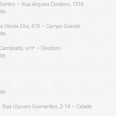
entro – Rua Arquias Cordeiro, 1516
19h
ua Olinda Ellis, 470 – Campo Grande
19h
o Camboatá, s/nº – Deodoro
19h
19h
– Rua Ulysses Guimarães, 2-14 – Cidade