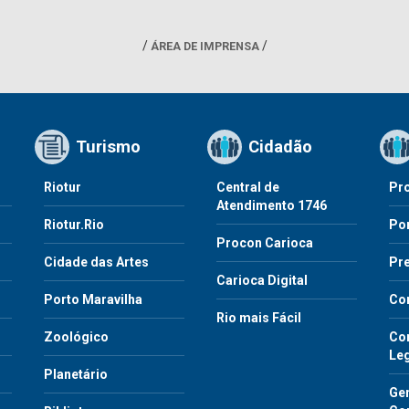
ÁREA DE IMPRENSA
Turismo
Cidadão
Riotur
Central de
Pr
Atendimento 1746
Riotur.Rio
Por
Procon Carioca
o
Cidade das Artes
Pre
Carioca Digital
Porto Maravilha
Co
Rio mais Fácil
Zoológico
Con
Le
Planetário
Gen