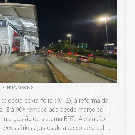
 - Prefeitura do Rio
ite desta sexta-feira (9/12), a reforma da
ca. É a 90ª remodelada desde março de
miu a gestão do sistema BRT. A estação
 necessários ajustes de acesso pela calha