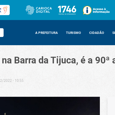
A PREFEITURA
TURISMO
CIDADÃO
S
na Barra da Tijuca, é a 90ª
2/2022 - 10:55
a Tijuca, é a 90ª a ser reformada no sistema BRT