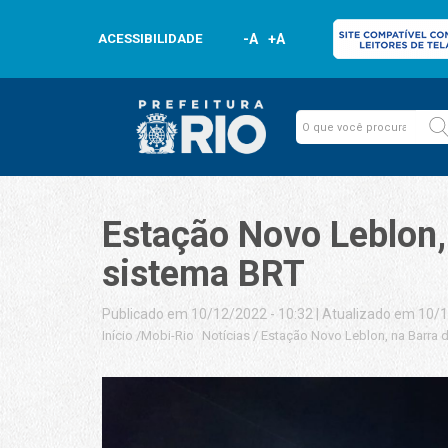
ACESSIBILIDADE
-A
+A
Estação Novo Leblon, 
sistema BRT
Publicado em 10/12/2022 - 10:32
|
Atualizado em 10/1
Início
/
Mobi-Rio
Notícias
/
Estação Novo Leblon, na Barra d