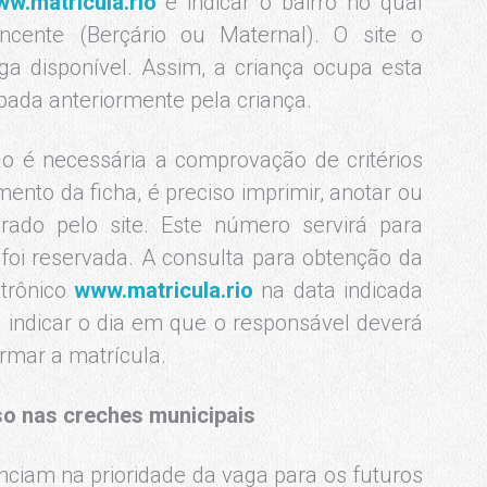
w.matricula.rio
e indicar o bairro no qual
cente (Berçário ou Maternal). O site o
ga disponível. Assim, a criança ocupa esta
pada anteriormente pela criança.
ão é necessária a comprovação de critérios
imento da ficha, é preciso imprimir, anotar ou
rado pelo site. Este número servirá para
 foi reservada. A consulta para obtenção da
etrônico
www.matricula.rio
na data indicada
á indicar o dia em que o responsável deverá
rmar a matrícula.
sso nas creches municipais
uenciam na prioridade da vaga para os futuros