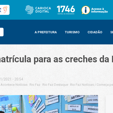
A PREFEITURA
TURISMO
CIDADÃO
S
trícula para as creches da
1/2021 - 20:54
 Acontece Notícias
Rio Faz
Rio Faz Destaque
Rio Faz Notícias
/
Começa per