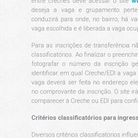
entre creches deve acessar o site
ww
deseja a vaga e grupamento perten
conduzirá para onde, no bairro, há va
vaga escolhida e é liberada a vaga ocu
Para as inscrições de transferência n
classificatórios. Ao finalizar o preench
fotografar o número da inscrição ge
identificar em qual Creche/EDI a vaga
vaga deverá ser feita no endereço el
no comprovante da inscrição. O site ir
comparecer à Creche ou EDI para confi
Critérios classificatórios para ingre
Diversos critérios classificatórios infl