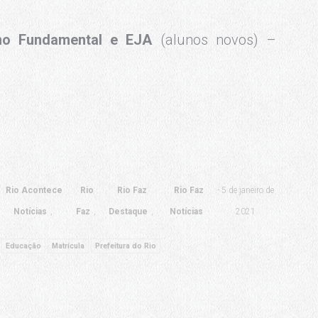
ino Fundamental e EJA
(alunos novos) –
Rio Acontece
Rio
Rio Faz
Rio Faz
5 de janeiro de
Notícias
Faz
Destaque
Notícias
2021
Educação
Matrícula
Prefeitura do Rio