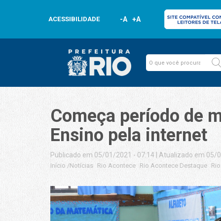
ACESSIBILIDADE
-A
+A
Começa período de ma
Ensino pela internet
Publicado em 05/01/2021 - 07:14
|
Atualizado em 05/0
Início
/
Notícias
Rio Acontece
Rio Acontece Destaque
Rio