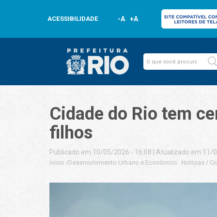
ACESSIBILIDADE
-A
+A
Cidade do Rio tem ce
filhos
Publicado em 10/05/2026 - 16:08
|
Atualizado em 11/0
Início
/
Desenvolvimento Urbano e Econômico
Notícias
/
Ci