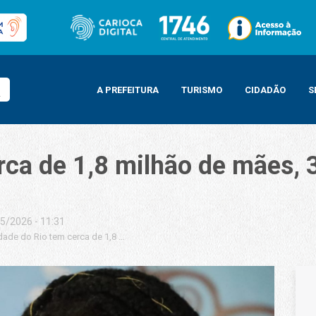
A PREFEITURA
TURISMO
CIDADÃO
S
rca de 1,8 milhão de mães,
5/2026 - 11:31
dade do Rio tem cerca de 1,8 milhão de mães, 37,2% possuem dois filhos