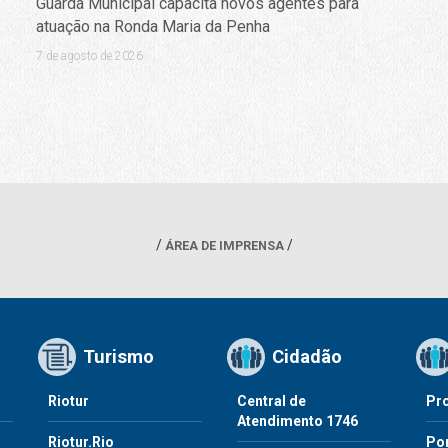
Guarda Municipal capacita novos agentes para
atuação na Ronda Maria da Penha
7 de agosto de 2026
ÁREA DE IMPRENSA
Turismo
Cidadão
Riotur
Central de
Pr
Atendimento 1746
Riotur.Rio
Por