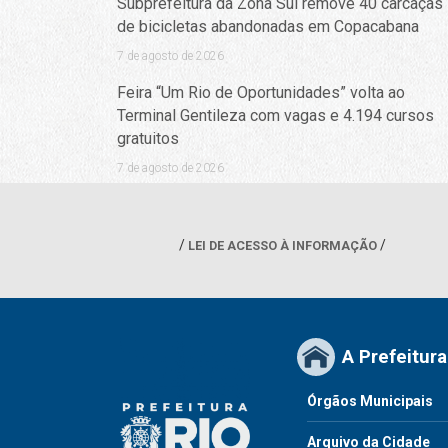
Subprefeitura da Zona Sul remove 40 carcaças
de bicicletas abandonadas em Copacabana
7 de agosto de 2026
Feira “Um Rio de Oportunidades” volta ao
Terminal Gentileza com vagas e 4.194 cursos
gratuitos
7 de agosto de 2026
LEI DE ACESSO À INFORMAÇÃO
A Prefeitura
Órgãos Municipais
Arquivo da Cidade