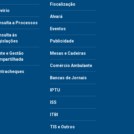
Fiscalização
virio
Alvará
nsulta a Processos
Eventos
sulta às
gislações
Publicidade
te e Gestão
Mesas e Cadeiras
mpartilhada
Comércio Ambulante
ntracheques
Bancas de Jornais
IPTU
ISS
ITBI
TIS e Outros