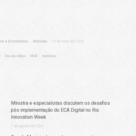
no e Econômico
Notícias
10 de maio de 2026
o
Dia das Mães
IBGE
mulheres
Ministra e especialistas discutem os desafios
pós implementação do ECA Digital no Rio
Innovation Week
7 de agosto de 2026