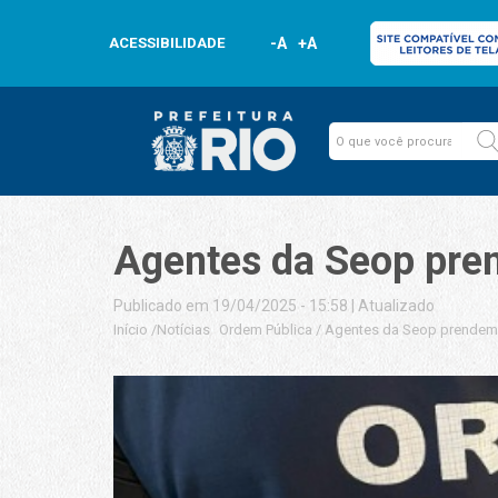
ACESSIBILIDADE
-A
+A
Agentes da Seop pren
Publicado em 19/04/2025 - 15:58
|
Atualizado
Início
/
Notícias
Ordem Pública
/
Agentes da Seop prendem 