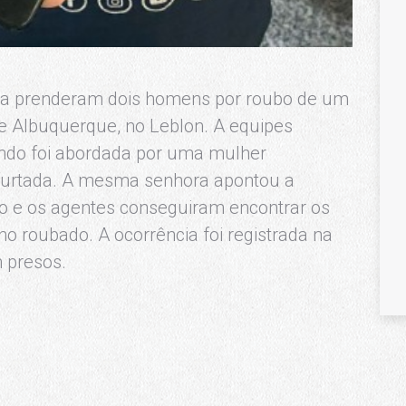
ica prenderam dois homens por roubo de um
de Albuquerque, no Leblon. A equipes
ando foi abordada por uma mulher
furtada. A mesma senhora apontou a
do e os agentes conseguiram encontrar os
o roubado. A ocorrência foi registrada na
 presos.