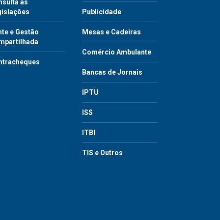
sulta às
gislações
Publicidade
te e Gestão
Mesas e Cadeiras
mpartilhada
Comércio Ambulante
ntracheques
Bancas de Jornais
IPTU
ISS
ITBI
TIS e Outros