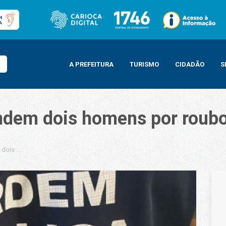
A PREFEITURA
TURISMO
CIDADÃO
S
dem dois homens por roubo 
dois homens por roubo de celular no Leblon