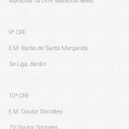
Marechal Tá On
e
Marechal News
9ª CRE
E.M. Barão de Santa Margarida
Se Liga, Barão!
10ª CRE
E.M. Doutor Sócrates
TV Doutor Sócrates