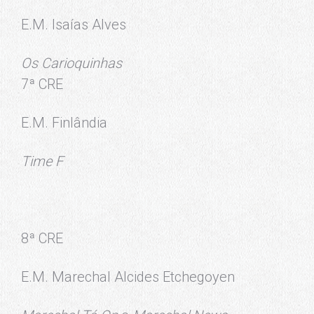
E.M. Isaías Alves
Os Carioquinhas
7ª CRE
E.M. Finlândia
Time F
8ª CRE
E.M. Marechal Alcides Etchegoyen