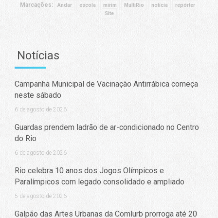
Marcações:
Andar
escola
mirim
MultiRio
notícia
repórter
Site
Notícias
Campanha Municipal de Vacinação Antirrábica começa
neste sábado
6 de agosto de 2026
Guardas prendem ladrão de ar-condicionado no Centro
do Rio
6 de agosto de 2026
Rio celebra 10 anos dos Jogos Olímpicos e
Paralímpicos com legado consolidado e ampliado
5 de agosto de 2026
Galpão das Artes Urbanas da Comlurb prorroga até 20