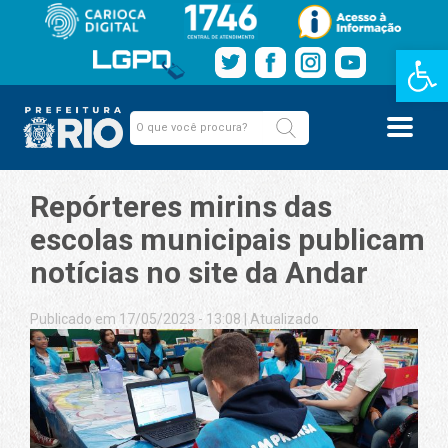
Barra de Fe
Repórteres mirins das
escolas municipais publicam
notícias no site da Andar
Publicado em 17/05/2023 - 13:08
|
Atualizado