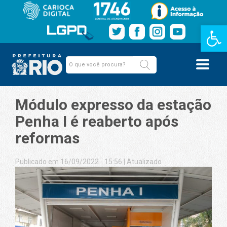
Barra de Fe
Módulo expresso da estação
Penha I é reaberto após
reformas
Publicado em 16/09/2022 - 15:56
|
Atualizado