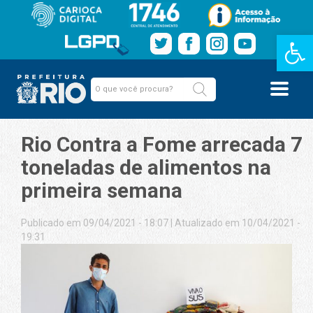
Barra de Fe
Rio Contra a Fome arrecada 7
toneladas de alimentos na
primeira semana
Publicado em 09/04/2021 - 18:07
|
Atualizado em 10/04/2021 -
19:31