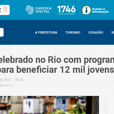
A PREFEITURA
TURISMO
CIDADÃO
S
elebrado no Rio com progra
ara beneficiar 12 mil jovens
8/2021 - 08:39
ebrado no Rio com programação que inclui lançamento de ação para beneficia