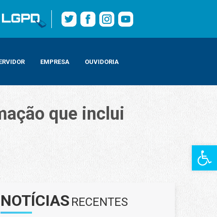
ERVIDOR
EMPRESA
OUVIDORIA
mação que inclui
Barra de Fe
r 12 mil jovens
NOTÍCIAS
RECENTES