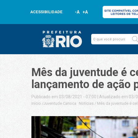
ACESSIBILIDADE
-A
+A
Mês da juventude é c
lançamento de ação p
Publicado em 03/08/2021 - 07:00
|
Atualizado em 03/0
Início
/
Juventude Carioca
Notícias
/
Mês da juventude é cel