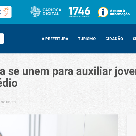
A PREFEITURA
TURISMO
CIDADÃO
S
 se unem para auxiliar jove
édio
se unem para auxiliar jovens a conquistar o diploma do Ensino Médio