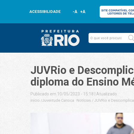
ACESSIBILIDADE
-A
+A
JUVRio e Descomplica
diploma do Ensino M
Publicado em 10/05/2023 - 15:18
|
Atualizado
Início
/
Juventude Carioca
Notícias
/
JUVRio e Descomplica 