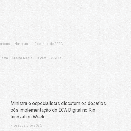
arioca
Notícias
10 de maio de 2023
ploma
Ensino Médio
jovem
JUVRio
Ministra e especialistas discutem os desafios
pós implementação do ECA Digital no Rio
Innovation Week
7 de agosto de 2026