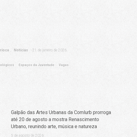
rioca
Notícias
21 de janeiro de 2026
nológicos
Espaços da Juventude
Vagas
Galpão das Artes Urbanas da Comlurb prorroga
até 20 de agosto a mostra Renascimento
Urbano, reunindo arte, música e natureza
5 de agosto de 2026