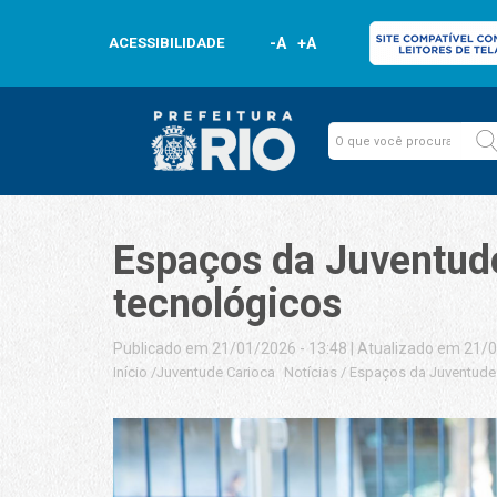
ACESSIBILIDADE
-A
+A
Espaços da Juventude
tecnológicos
Publicado em 21/01/2026 - 13:48
|
Atualizado em 21/0
Início
/
Juventude Carioca
Notícias
/
Espaços da Juventude 