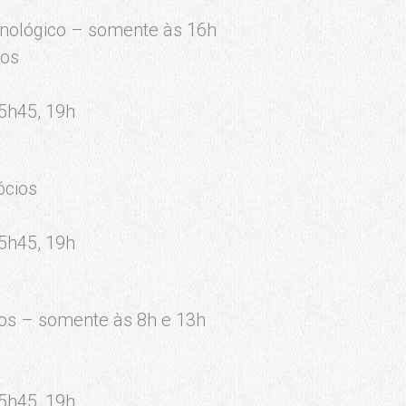
nológico – somente às 16h
ios
15h45, 19h
ócios
15h45, 19h
ios – somente às 8h e 13h
15h45, 19h