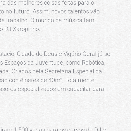
ma das melhores coisas feitas para o
o no futuro. Assim, novos talentos vão
 de trabalho. O mundo da música tem
o DJ Xaropinho.
tácio, Cidade de Deus e Vigário Geral já se
os Espaços da Juventude, como Robótica,
da. Criados pela Secretaria Especial da
 são contêineres de 40m², totalmente
essores especializados em capacitar para
iram 1.500 vagas para os cursos de DJ e