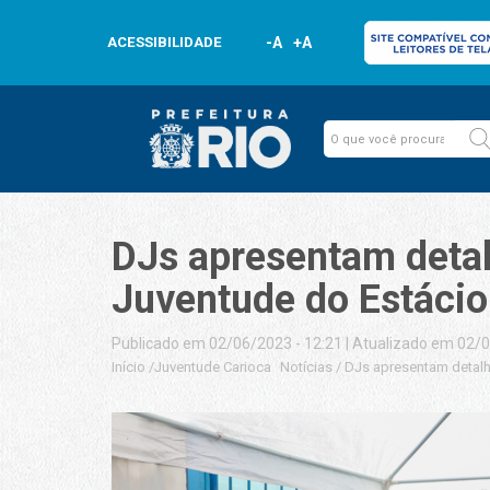
ACESSIBILIDADE
-A
+A
DJs apresentam detal
Juventude do Estácio
Publicado em 02/06/2023 - 12:21
|
Atualizado em 02/0
Início
/
Juventude Carioca
Notícias
/
DJs apresentam detalh