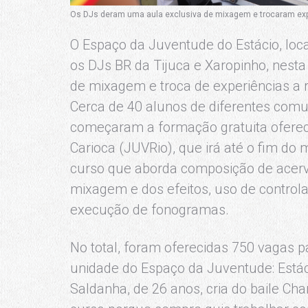
Os DJs deram uma aula exclusiva de mixagem e trocaram experi
O Espaço da Juventude do Estácio, loca
os DJs BR da Tijuca e Xaropinho, nesta 
de mixagem e troca de experiências a r
Cerca de 40 alunos de diferentes comun
começaram a formação gratuita ofereci
Carioca (JUVRio), que irá até o fim do 
curso que aborda composição de acervo
mixagem e dos efeitos, uso de controla
execução de fonogramas.
No total, foram oferecidas 750 vagas p
unidade do Espaço da Juventude: Estác
Saldanha, de 26 anos, cria do baile Ch