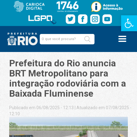
Barra de Fe
Prefeitura do Rio anuncia
BRT Metropolitano para
integração rodoviária com a
Baixada Fluminense
Publicado em 06/08/2025 - 12:13
|
Atualizado em 07/08/2025 -
12:10