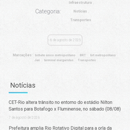
Infraestrutura
Categoria:
Notícias
Transportes
6 de agosto de 2025
Marcações:
bilhete único metropolitano
BRT
brt metropolitano
Jaé
terminal margaridas
Transportes
Notícias
CET-Rio altera trânsito no entorno do estádio Nilton
Santos para Botafogo x Fluminense, no sábado (08/08)
7 de agosto de 2026
Prefeitura amplia Rio Rotativo Digital para a orla da