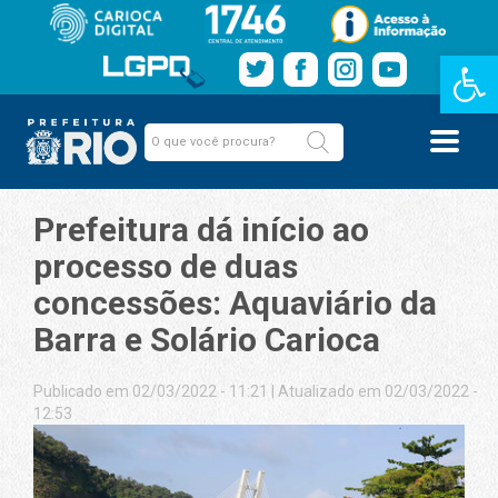
Barra de Fe
Prefeitura dá início ao
processo de duas
concessões: Aquaviário da
Barra e Solário Carioca
Publicado em 02/03/2022 - 11:21
|
Atualizado em 02/03/2022 -
12:53