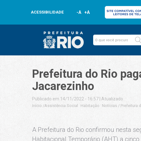
ACESSIBILIDADE
-A
+A
Prefeitura do Rio pag
Jacarezinho
Publicado em 14/11/2022 - 16:57
|
Atualizado
Início
/
Assistência Social
Habitação
Notícias
/
Prefeitura
A Prefeitura do Rio confirmou nesta s
Habitacional Temporário (AHT) a cinco