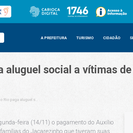
A PREFEITURA
TURISMO
CIDADÃO
S
a aluguel social a vítimas 
 do Rio paga aluguel social a vítimas de desabamento no Jacarezinho
egunda-feira (14/11) o pagamento do Auxílio
 famílias do Jacarezinho que tiveram suas