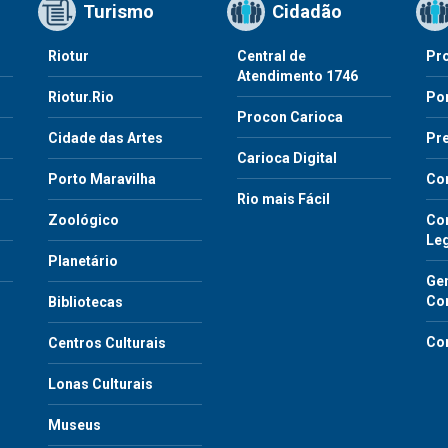
Turismo
Cidadão
Riotur
Central de
Pr
Atendimento 1746
Riotur.Rio
Por
Procon Carioca
o
Cidade das Artes
Pre
Carioca Digital
Porto Maravilha
Co
Rio mais Fácil
Zoológico
Con
Le
Planetário
Gen
Co
Bibliotecas
Co
Centros Culturais
Lonas Culturais
Museus