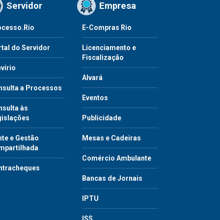
Servidor
Empresa
ocesso.Rio
E-Compras Rio
tal do Servidor
Licenciamento e
Fiscalização
virio
Alvará
nsulta a Processos
Eventos
sulta às
gislações
Publicidade
te e Gestão
Mesas e Cadeiras
mpartilhada
Comércio Ambulante
ntracheques
Bancas de Jornais
IPTU
ISS