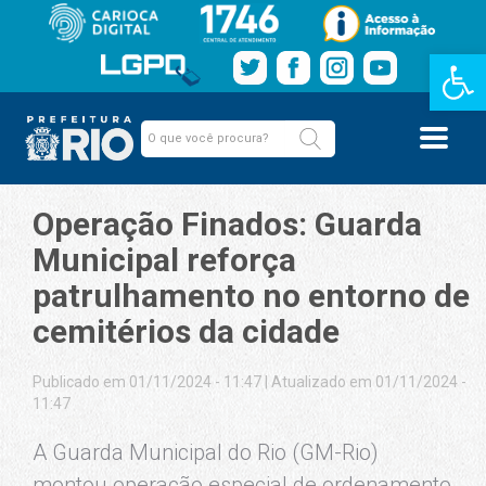
Barra de Fe
Operação Finados: Guarda
Municipal reforça
patrulhamento no entorno de
cemitérios da cidade
Publicado em 01/11/2024 - 11:47
|
Atualizado em 01/11/2024 -
11:47
A Guarda Municipal do Rio (GM-Rio)
montou operação especial de ordenamento